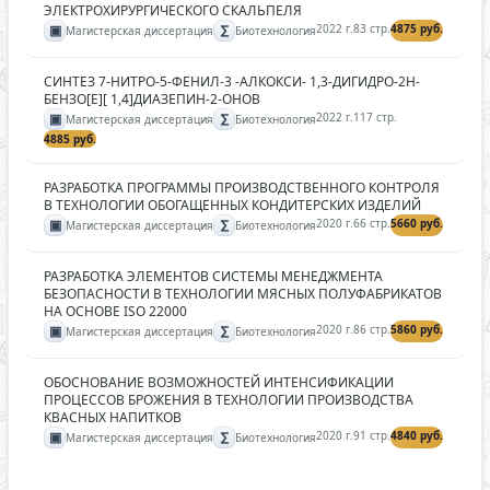
ЭЛЕКТРОХИРУРГИЧЕСКОГО СКАЛЬПЕЛЯ
▣
∑
2022 г.
83 стр.
4875 руб.
Магистерская диссертация
Биотехнология
СИНТЕЗ 7-НИТРО-5-ФЕНИЛ-3 -АЛКОКСИ- 1,3-ДИГИДРО-2Н-
БЕНЗО[Е][ 1,4]ДИАЗЕПИН-2-ОНОВ
▣
∑
2022 г.
117 стр.
Магистерская диссертация
Биотехнология
4885 руб.
РАЗРАБОТКА ПРОГРАММЫ ПРОИЗВОДСТВЕННОГО КОНТРОЛЯ
В ТЕХНОЛОГИИ ОБОГАЩЕННЫХ КОНДИТЕРСКИХ ИЗДЕЛИЙ
▣
∑
2020 г.
66 стр.
5660 руб.
Магистерская диссертация
Биотехнология
РАЗРАБОТКА ЭЛЕМЕНТОВ СИСТЕМЫ МЕНЕДЖМЕНТА
БЕЗОПАСНОСТИ В ТЕХНОЛОГИИ МЯСНЫХ ПОЛУФАБРИКАТОВ
НА ОСНОВЕ ISO 22000
▣
∑
2020 г.
86 стр.
5860 руб.
Магистерская диссертация
Биотехнология
ОБОСНОВАНИЕ ВОЗМОЖНОСТЕЙ ИНТЕНСИФИКАЦИИ
ПРОЦЕССОВ БРОЖЕНИЯ В ТЕХНОЛОГИИ ПРОИЗВОДСТВА
КВАСНЫХ НАПИТКОВ
▣
∑
2020 г.
91 стр.
4840 руб.
Магистерская диссертация
Биотехнология