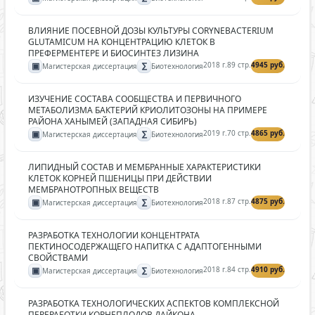
ВЛИЯНИЕ ПОСЕВНОЙ ДОЗЫ КУЛЬТУРЫ CORYNEBACTERIUM
GLUTAMICUM НА КОНЦЕНТРАЦИЮ КЛЕТОК В
ПРЕФЕРМЕНТЕРЕ И БИОСИНТЕЗ ЛИЗИНА
▣
∑
2018 г.
89 стр.
4945 руб.
Магистерская диссертация
Биотехнология
ИЗУЧЕНИЕ СОСТАВА СООБЩЕСТВА И ПЕРВИЧНОГО
МЕТАБОЛИЗМА БАКТЕРИЙ КРИОЛИТОЗОНЫ НА ПРИМЕРЕ
РАЙОНА ХАНЫМЕЙ (ЗАПАДНАЯ СИБИРЬ)
▣
∑
2019 г.
70 стр.
4865 руб.
Магистерская диссертация
Биотехнология
ЛИПИДНЫЙ СОСТАВ И МЕМБРАННЫЕ ХАРАКТЕРИСТИКИ
КЛЕТОК КОРНЕЙ ПШЕНИЦЫ ПРИ ДЕЙСТВИИ
МЕМБРАНОТРОПНЫХ ВЕЩЕСТВ
▣
∑
2018 г.
87 стр.
4875 руб.
Магистерская диссертация
Биотехнология
РАЗРАБОТКА ТЕХНОЛОГИИ КОНЦЕНТРАТА
ПЕКТИНОСОДЕРЖАЩЕГО НАПИТКА С АДАПТОГЕННЫМИ
СВОЙСТВАМИ
▣
∑
2018 г.
84 стр.
4910 руб.
Магистерская диссертация
Биотехнология
РАЗРАБОТКА ТЕХНОЛОГИЧЕСКИХ АСПЕКТОВ КОМПЛЕКСНОЙ
ПЕРЕРАБОТКИ КОРНЕПЛОДОВ ДАЙКОНА