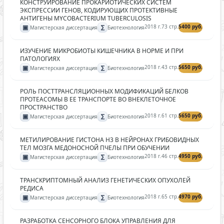
КОНСТРУИРОВАНИЕ ПРОКАРИОТИЧЕСКИХ СИСТЕМ
ЭКСПРЕССИИ ГЕНОВ, КОДИРУЮЩИХ ПРОТЕКТИВНЫЕ
АНТИГЕНЫ MYCOBACTERIUM TUBERCULOSIS
▣
∑
2018 г.
73 стр.
5400 руб.
Магистерская диссертация
Биотехнология
ИЗУЧЕНИЕ МИКРОБИОТЫ КИШЕЧНИКА В НОРМЕ И ПРИ
ПАТОЛОГИЯХ
▣
∑
2018 г.
43 стр.
5650 руб.
Магистерская диссертация
Биотехнология
РОЛЬ ПОСТТРАНСЛЯЦИОННЫХ МОДИФИКАЦИЙ БЕЛКОВ
ПРОТЕАСОМЫ В ЕЕ ТРАНСПОРТЕ ВО ВНЕКЛЕТОЧНОЕ
ПРОСТРАНСТВО
▣
∑
2018 г.
61 стр.
5650 руб.
Магистерская диссертация
Биотехнология
МЕТИЛИРОВАНИЕ ГИСТОНА Н3 В НЕЙРОНАХ ГРИБОВИДНЫХ
ТЕЛ МОЗГА МЕДОНОСНОЙ ПЧЕЛЫ ПРИ ОБУЧЕНИИ
▣
∑
2018 г.
46 стр.
4950 руб.
Магистерская диссертация
Биотехнология
ТРАНСКРИПТОМНЫЙ АНАЛИЗ ГЕНЕТИЧЕСКИХ ОПУХОЛЕЙ
РЕДИСА
▣
∑
2018 г.
65 стр.
4970 руб.
Магистерская диссертация
Биотехнология
РАЗРАБОТКА СЕНСОРНОГО БЛОКА УПРАВЛЕНИЯ ДЛЯ