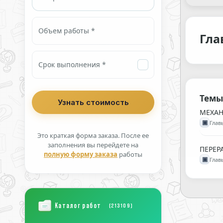
Объем работы *
Гла
Срок выполнения *
Темы
МЕХАН
▣
Глав
Это краткая форма заказа. После ее
заполнения вы перейдете на
ПЕРЕР
полную форму заказа
работы
▣
Глав
Каталог работ
(213109)