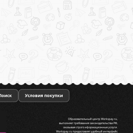
Поиск
Условия покупки
Образовательный центр Workspay.ru,
выполняет требования законодательства РФ,
оказывая строго иформационные услуги.
Workspay.ru предоставлят удобный интерфейс