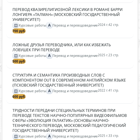
ПЕРЕВОД КВАЗИРЕЛИГИОЗНОЙ ЛЕКСИКИ В РОМАНЕ БАРРИ
ЛОНГИЕРА «ТАЛМАН» (МОСКОВСКИЙ ГОСУДАРСТВЕННЫЙ
УНИВЕРСИТЕТ)
◫
A
2024 г.
42 стр.
Курсовые работы
Перевод и переводоведение
700 руб.
ЛОЖНЫЕ ДРУЗЬЯ ПЕРЕВОДЧИКА, ИЛИ КАК ИЗБЕЖАТЬ
ЛОВУШЕК ПРИ ПЕРЕВОДЕ
◫
A
2025 г.
23 стр.
Курсовые работы
Перевод и переводоведение
500 руб.
СТРУКТУРА И СЕМАНТИКА ПРОИЗВОДНЫХ СЛОВ С
КОМПОНЕНТОМ OUT В СОВРЕМЕННОМ АНГЛИЙСКОМ ЯЗЫКЕ
(ПСКОВСКИЙ ГОСУДАРСТВЕННЫЙ УНИВЕРСИТЕТ)
◫
A
2022 г.
41 стр.
Курсовые работы
Перевод и переводоведение
600 руб.
ТРУДНОСТИ ПЕРЕДАЧИ СПЕЦИАЛЬНЫХ ТЕРМИНОВ ПРИ
ПЕРЕВОДЕ ТЕКСТОВ НАУЧНО-ПОПУЛЯРНЫХ ВИДЕОФИЛЬМОВ
СФЕРЫ «ЭВОЛЮЦИЯ ГАЛАКТИК» (ОСНОВЫ НАУЧНО-
ТЕХНИЧЕСКОГО ПЕРЕВОДА, МОСКОВСКИЙ ПЕДАГОГИЧЕСКИЙ
ГОСУДАРСТВЕННЫЙ УНИВЕРСИТЕТ)
◫
A
2025 г.
33 стр.
Курсовые работы
Перевод и переводоведение