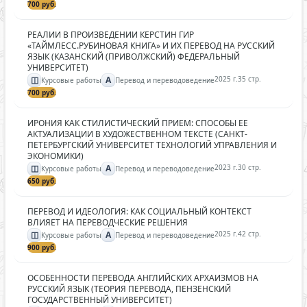
700 руб.
РЕАЛИИ В ПРОИЗВЕДЕНИИ КЕРСТИН ГИР
«ТАЙМЛЕСС.РУБИНОВАЯ КНИГА» И ИХ ПЕРЕВОД НА РУССКИЙ
ЯЗЫК (КАЗАНСКИЙ (ПРИВОЛЖСКИЙ) ФЕДЕРАЛЬНЫЙ
УНИВЕРСИТЕТ)
◫
A
2025 г.
35 стр.
Курсовые работы
Перевод и переводоведение
700 руб.
ИРОНИЯ КАК СТИЛИСТИЧЕСКИЙ ПРИЕМ: СПОСОБЫ ЕЕ
АКТУАЛИЗАЦИИ В ХУДОЖЕСТВЕННОМ ТЕКСТЕ (САНКТ-
ПЕТЕРБУРГСКИЙ УНИВЕРСИТЕТ ТЕХНОЛОГИЙ УПРАВЛЕНИЯ И
ЭКОНОМИКИ)
◫
A
2023 г.
30 стр.
Курсовые работы
Перевод и переводоведение
650 руб.
ПЕРЕВОД И ИДЕОЛОГИЯ: КАК СОЦИАЛЬНЫЙ КОНТЕКСТ
ВЛИЯЕТ НА ПЕРЕВОДЧЕСКИЕ РЕШЕНИЯ
◫
A
2025 г.
42 стр.
Курсовые работы
Перевод и переводоведение
900 руб.
ОСОБЕННОСТИ ПЕРЕВОДА АНГЛИЙСКИХ АРХАИЗМОВ НА
РУССКИЙ ЯЗЫК (ТЕОРИЯ ПЕРЕВОДА, ПЕНЗЕНСКИЙ
ГОСУДАРСТВЕННЫЙ УНИВЕРСИТЕТ)