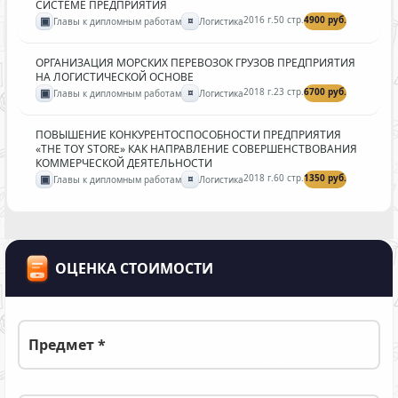
СИСТЕМЕ ПРЕДПРИЯТИЯ
▣
¤
2016 г.
50 стр.
4900 руб.
Главы к дипломным работам
Логистика
ОРГАНИЗАЦИЯ МОРСКИХ ПЕРЕВОЗОК ГРУЗОВ ПРЕДПРИЯТИЯ
НА ЛОГИСТИЧЕСКОЙ ОСНОВЕ
▣
¤
2018 г.
23 стр.
6700 руб.
Главы к дипломным работам
Логистика
ПОВЫШЕНИЕ КОНКУРЕНТОСПОСОБНОСТИ ПРЕДПРИЯТИЯ
«THE TOY STORE» КАК НАПРАВЛЕНИЕ СОВЕРШЕНСТВОВАНИЯ
КОММЕРЧЕСКОЙ ДЕЯТЕЛЬНОСТИ
▣
¤
2018 г.
60 стр.
1350 руб.
Главы к дипломным работам
Логистика
ОЦЕНКА СТОИМОСТИ
Предмет *