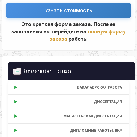
Это краткая форма заказа. После ее
заполнения вы перейдете на
полную форму
заказа
работы
Каталог работ
(213129)
БАКАЛАВРСКАЯ РАБОТА
ДИССЕРТАЦИЯ
МАГИСТЕРСКАЯ ДИССЕРТАЦИЯ
ДИПЛОМНЫЕ РАБОТЫ, ВКР