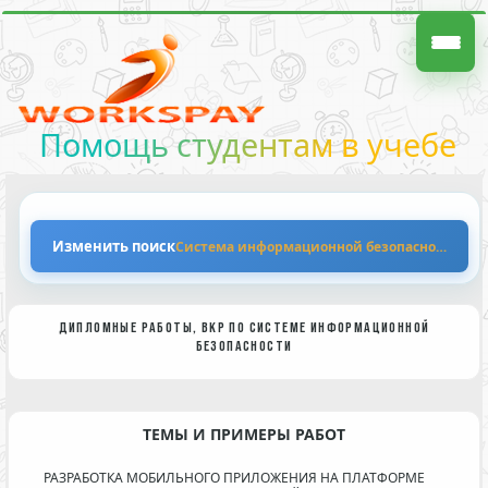
Помощь студентам в учебе
Изменить поиск
Система информационной безопасности
ДИПЛОМНЫЕ РАБОТЫ, ВКР ПО СИСТЕМЕ ИНФОРМАЦИОННОЙ
БЕЗОПАСНОСТИ
ТЕМЫ И ПРИМЕРЫ РАБОТ
РАЗРАБОТКА МОБИЛЬНОГО ПРИЛОЖЕНИЯ НА ПЛАТФОРМЕ