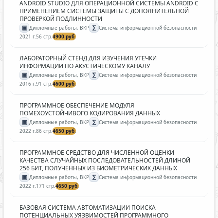
ANDROID STUDIO ДЛЯ ОПЕРАЦИОННОЙ СИСТЕМЫ ANDROID С
ПРИМЕНЕНИЕМ СИСТЕМЫ ЗАЩИТЫ С ДОПОЛНИТЕЛЬНОЙ
ПРОВЕРКОЙ ПОДЛИННОСТИ
▣
∑
Дипломные работы, ВКР
Система информационной безопасности
2021 г.
56 стр.
4900 руб.
ЛАБОРАТОРНЫЙ СТЕНД ДЛЯ ИЗУЧЕНИЯ УТЕЧКИ
ИНФОРМАЦИИ ПО АКУСТИЧЕСКОМУ КАНАЛУ
▣
∑
Дипломные работы, ВКР
Система информационной безопасности
2016 г.
91 стр.
4600 руб.
ПРОГРАММНОЕ ОБЕСПЕЧЕНИЕ МОДУЛЯ
ПОМЕХОУСТОЙЧИВОГО КОДИРОВАНИЯ ДАННЫХ
▣
∑
Дипломные работы, ВКР
Система информационной безопасности
2022 г.
86 стр.
4650 руб.
ПРОГРАММНОЕ СРЕДСТВО ДЛЯ ЧИСЛЕННОЙ ОЦЕНКИ
КАЧЕСТВА СЛУЧАЙНЫХ ПОСЛЕДОВАТЕЛЬНОСТЕЙ ДЛИНОЙ
256 БИТ, ПОЛУЧЕННЫХ ИЗ БИОМЕТРИЧЕСКИХ ДАННЫХ
▣
∑
Дипломные работы, ВКР
Система информационной безопасности
2022 г.
171 стр.
4650 руб.
БАЗОВАЯ СИСТЕМА АВТОМАТИЗАЦИИ ПОИСКА
ПОТЕНЦИАЛЬНЫХ УЯЗВИМОСТЕЙ ПРОГРАММНОГО