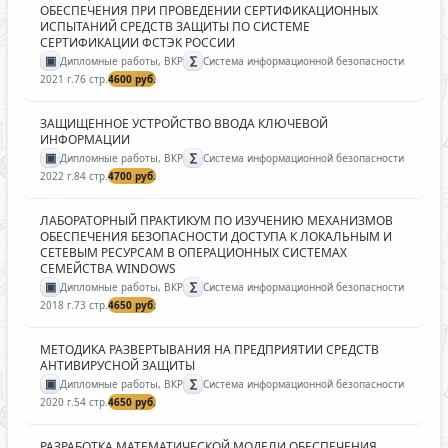
ОБЕСПЕЧЕНИЯ ПРИ ПРОВЕДЕНИИ СЕРТИФИКАЦИОННЫХ
ИСПЫТАНИЙ СРЕДСТВ ЗАЩИТЫ ПО СИСТЕМЕ
СЕРТИФИКАЦИИ ФСТЭК РОССИИ
▣
∑
Дипломные работы, ВКР
Система информационной безопасности
2021 г.
76 стр.
4600 руб.
ЗАЩИЩЕННОЕ УСТРОЙСТВО ВВОДА КЛЮЧЕВОЙ
ИНФОРМАЦИИ
▣
∑
Дипломные работы, ВКР
Система информационной безопасности
2022 г.
84 стр.
4700 руб.
ЛАБОРАТОРНЫЙ ПРАКТИКУМ ПО ИЗУЧЕНИЮ МЕХАНИЗМОВ
ОБЕСПЕЧЕНИЯ БЕЗОПАСНОСТИ ДОСТУПА К ЛОКАЛЬНЫМ И
СЕТЕВЫМ РЕСУРСАМ В ОПЕРАЦИОННЫХ СИСТЕМАХ
СЕМЕЙСТВА WINDOWS
▣
∑
Дипломные работы, ВКР
Система информационной безопасности
2018 г.
73 стр.
4650 руб.
МЕТОДИКА РАЗВЕРТЫВАНИЯ НА ПРЕДПРИЯТИИ СРЕДСТВ
АНТИВИРУСНОЙ ЗАЩИТЫ
▣
∑
Дипломные работы, ВКР
Система информационной безопасности
2020 г.
54 стр.
4650 руб.
РАЗРАБОТКА МАТЕМАТИЧЕСКОЙ МОДЕЛИ ОБЕСПЕЧЕНИЯ