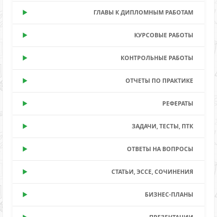
ГЛАВЫ К ДИПЛОМНЫМ РАБОТАМ
КУРСОВЫЕ РАБОТЫ
КОНТРОЛЬНЫЕ РАБОТЫ
ОТЧЕТЫ ПО ПРАКТИКЕ
РЕФЕРАТЫ
ЗАДАЧИ, ТЕСТЫ, ПТК
ОТВЕТЫ НА ВОПРОСЫ
СТАТЬИ, ЭССЕ, СОЧИНЕНИЯ
БИЗНЕС-ПЛАНЫ