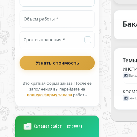
Объем работы *
Бак
Срок выполнения *
Темы
ИНСТИ
◩
Бака
Это краткая форма заказа. После ее
заполнения вы перейдете на
КОСМО
полную форму заказа
работы
◩
Бака
Каталог работ
(213084)