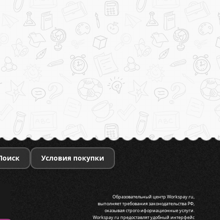
Поиск
Условия покупки
Образовательный центр Workspay.ru,
выполняет требования законодательства РФ,
оказывая строго иформационные услуги.
Workspay.ru предоставлят удобный интерфейс